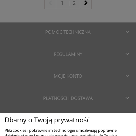
1
|
2
POMOC TECHNICZNA
REGULAMINY
MOJE KONTO
PŁATNOŚCI I DOSTAWA
Dbamy o Twoją prywatność
INFORMACJE
Pliki cookies i pokrewne im technologie umożliwiają poprawne
działanie strony i pomagają nam dostosować ofertę do Twoich