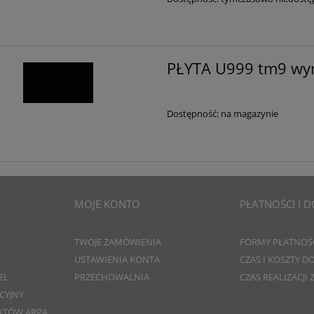
PŁYTA U999 tm9 wy
Dostępność:
na magazynie
MOJE KONTO
PŁATNOŚCI I 
TWOJE ZAMÓWIENIA
FORMY PŁATNOŚ
USTAWIENIA KONTA
CZAS I KOSZTY 
EL
PRZECHOWALNIA
CZAS REALIZACJI
CYJNY
KTÓW ARPA