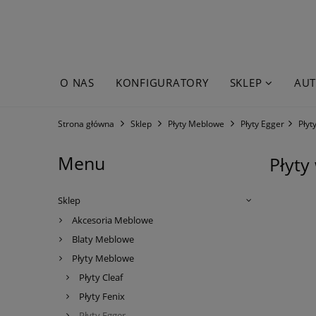
O NAS
KONFIGURATORY
SKLEP
AUT
WYPRZEDAŻE
Strona główna
Sklep
Płyty Meblowe
Płyty Egger
Płyt
Menu
Płyty
Sklep
Akcesoria Meblowe
Blaty Meblowe
Płyty Meblowe
Płyty Cleaf
Płyty Fenix
Płyty Egger