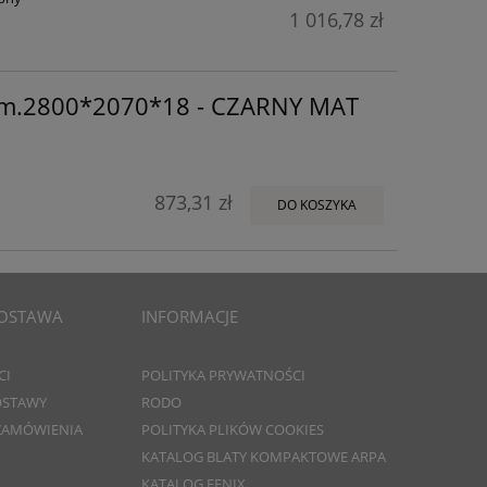
1 016,78 zł
m.2800*2070*18 - CZARNY MAT
873,31 zł
DO KOSZYKA
DOSTAWA
INFORMACJE
CI
POLITYKA PRYWATNOŚCI
DOSTAWY
RODO
 ZAMÓWIENIA
POLITYKA PLIKÓW COOKIES
KATALOG BLATY KOMPAKTOWE ARPA
KATALOG FENIX