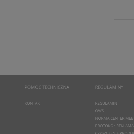
POMOC TECHNICZNA
REGULAMINY
KONTAKT
REGULAMIN
OWS
NORMA CENTER MEB
PROTOKÓŁ REKLAMA
CZYSZCZENIE PRODU