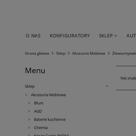
O NAS
KONFIGURATORY
SKLEP
AUT
WYPRZEDAŻE
Strona główna
Sklep
Akcesoria Meblowe
Zlewozmywak
Menu
Nie znal
Sklep
Akcesoria Meblowe
Blum
AGD
Baterie kuchenne
Chemia
Kosze Cargo INOXA