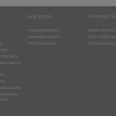
MOJE KONTO
PŁATNOŚCI I 
TWOJE ZAMÓWIENIA
FORMY PŁATNOŚ
USTAWIENIA KONTA
CZAS I KOSZTY 
EL
PRZECHOWALNIA
CZAS REALIZACJI
CYJNY
KTÓW ARPA
MPAKTOWEGO-
RPA
IEŃ
SZANIA ZLEWU
AMINATÓW I
WYCH