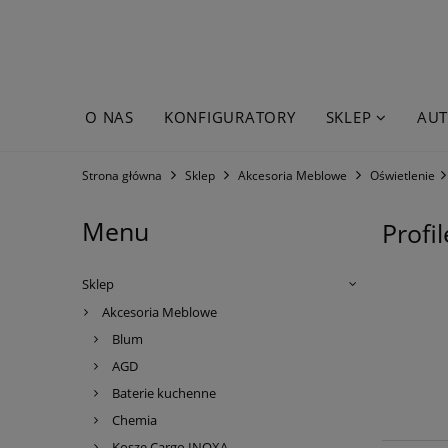
O NAS
KONFIGURATORY
SKLEP
AUT
WYPRZEDAŻE
Strona główna
Sklep
Akcesoria Meblowe
Oświetlenie
Menu
Profi
Sklep
Akcesoria Meblowe
Blum
AGD
Baterie kuchenne
Chemia
Kosze Cargo INOXA