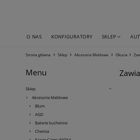
O NAS
KONFIGURATORY
SKLEP
AUT
WYPRZEDAŻE
Strona główna
Sklep
Akcesoria Meblowe
Okucia
Zaw
Menu
Zawia
Sklep
Akcesoria Meblowe
Blum
AGD
Baterie kuchenne
Chemia
Kosze Cargo INOXA