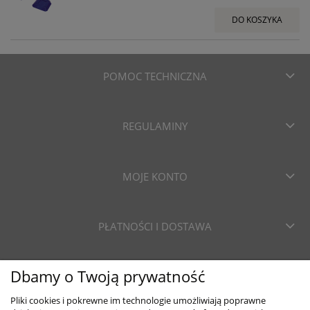
DO KOSZYKA
POMOC TECHNICZNA
REGULAMINY
MOJE KONTO
PŁATNOŚCI I DOSTAWA
Dbamy o Twoją prywatność
INFORMACJE
Pliki cookies i pokrewne im technologie umożliwiają poprawne